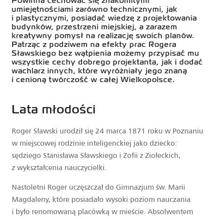
Powinna cechować się znakomitymi
umiejętnościami zarówno technicznymi, jak
i plastycznymi, posiadać wiedzę z projektowania
budynków, przestrzeni miejskiej, a zarazem
kreatywny pomysł na realizację swoich planów.
Patrząc z podziwem na efekty prac Rogera
Sławskiego bez wątpienia możemy przypisać mu
wszystkie cechy dobrego projektanta, jak i dodać
wachlarz innych, które wyróżniały jego znaną
i cenioną twórczość w całej Wielkopolsce.
Lata młodości
Roger Sławski urodził się 24 marca 1871 roku w Poznaniu
w miejscowej rodzinie inteligenckiej jako dziecko:
sędziego Stanisława Sławskiego i Zofii z Ziołeckich,
z wykształcenia nauczycielki.
Nastoletni Roger uczęszczał do Gimnazjum św. Marii
Magdaleny, które posiadało wysoki poziom nauczania
i było renomowaną placówką w mieście. Absolwentem