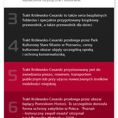
Trakt Królewsko-Cesarski to także seria bezpłatnych
3
folderów i specjalnie przygotowany książkowy
przewodnik, a także przewodnik dla dzieci.
Trakt Królewsko-Cesarski przebiega przez Park
4
Kulturowy Stare Miasto w Poznaniu, cenny
kulturowo obszar objęty szczególną opieką
i ochroną konserwatorską.
Trakt Królewsko-Cesarski przystosowany jest do
5
zwiedzania pieszo, rowerem, transportem
publicznym lub przy użyciu nowoczesnych środków
mobilności miejskiej.
Trakt Królewsko-Cesarski przebiega przez obszar
będący Pomnikiem Historii. To szczególnie doniosła
6
forma ochrony zabytków w Polsce. "Poznań
- historyczny zespół miasta" otrzymał
tytuł
Pomnika Historii
w 2008 r.