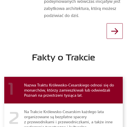
podejmowanych wówczas inicjatyw jest
zabytkowa architektura, którą możesz
podziwiać do dziś.
Fakty o Trakcie
Nazwa Traktu Królewsko-Cesarskiego odnosi się do
1
monarchów, którzy zamieszkiwali lub odwiedzali
Poznań na przestrzeni tysiąca lat.
Na Trakcie Królewsko-Cesarskim każdego lata
2
organizowane są bezpłatne spacery
z przewodnikami i przewodniczkami, a także inne
wydarzenia turystyczne i kulturalne.